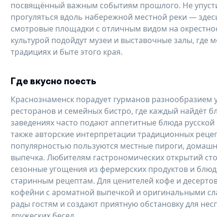
посвящённый важным событиям прошлого. Не упуст
прогуляться вдоль набережной местной реки — зде
смотровые площадки с отличным видом на окрестнос
культурой подойдут музеи и выставочные залы, где 
традициях и быте этого края.
Где вкусно поесть
Краснознаменск порадует гурманов разнообразием 
ресторанов и семейных бистро, где каждый найдёт бл
заведениях часто подают аппетитные блюда русской 
также авторские интерпретации традиционных реце
популярностью пользуются местные пироги, домашн
выпечка. Любителям гастрономических открытий ст
сезонные угощения из фермерских продуктов и блюд
старинным рецептам. Для ценителей кофе и десерто
кофейни с ароматной выпечкой и оригинальными сла
рады гостям и создают приятную обстановку для нес
дружеских бесед.