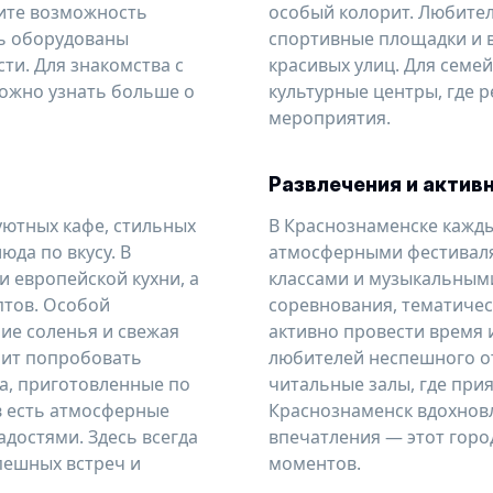
ите возможность
особый колорит. Любите
сь оборудованы
спортивные площадки и 
ти. Для знакомства с
красивых улиц. Для семе
можно узнать больше о
культурные центры, где 
мероприятия.
Развлечения и актив
уютных кафе, стильных
В Краснознаменске кажды
юда по вкусу. В
атмосферными фестиваля
и европейской кухни, а
классами и музыкальными
птов. Особой
соревнования, тематичес
ие соленья и свежая
активно провести время 
оит попробовать
любителей неспешного о
а, приготовленные по
читальные залы, где при
в есть атмосферные
Краснознаменск вдохновл
достями. Здесь всегда
впечатления — этот горо
пешных встреч и
моментов.