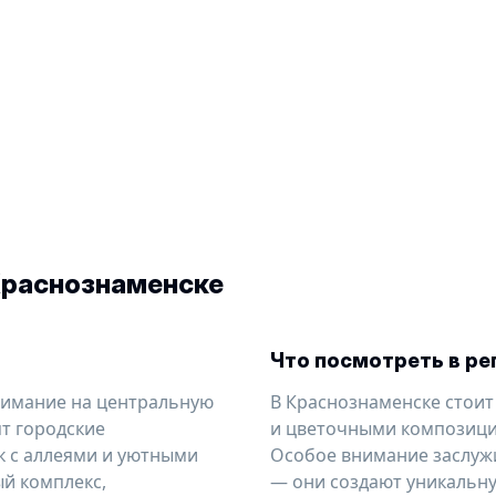
Краснознаменске
Что посмотреть в ре
нимание на центральную
В Краснознаменске стоит
т городские
и цветочными композиция
к с аллеями и уютными
Особое внимание заслуж
й комплекс,
— они создают уникальну