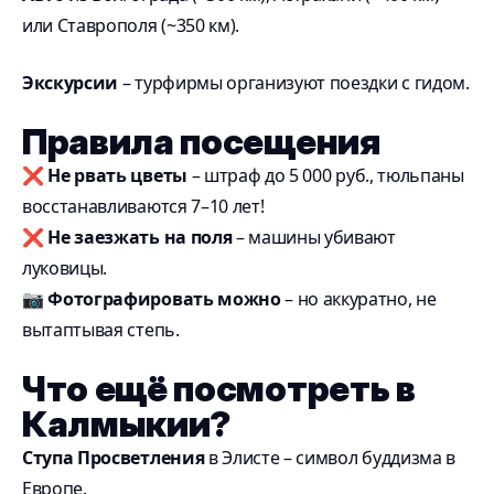
или Ставрополя (~350 км).
Экскурсии
– турфирмы организуют поездки с гидом.
Правила посещения
❌
Не рвать цветы
– штраф до 5 000 руб., тюльпаны
восстанавливаются 7–10 лет!
❌
Не заезжать на поля
– машины убивают
луковицы.
📷
Фотографировать можно
– но аккуратно, не
вытаптывая степь.
Что ещё посмотреть в
Калмыкии?
Ступа Просветления
в Элисте – символ буддизма в
Европе.