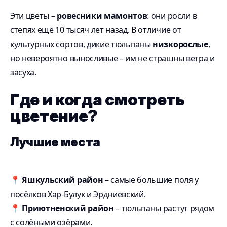
Эти цветы –
ровесники мамонтов
: они росли в
степях ещё 10 тысяч лет назад. В отличие от
культурных сортов, дикие тюльпаны
низкорослые
,
но невероятно выносливые – им не страшны ветра и
засуха.
Где и когда смотреть
цветение?
Лучшие места
📍
Яшкульский район
– самые большие поля у
посёлков Хар-Булук и Эрдниевский.
📍
Приютненский район
– тюльпаны растут рядом
с солёными озёрами.